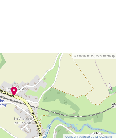
© contributeurs OpenStreetMap
Corriger l’adresse ou la localisation