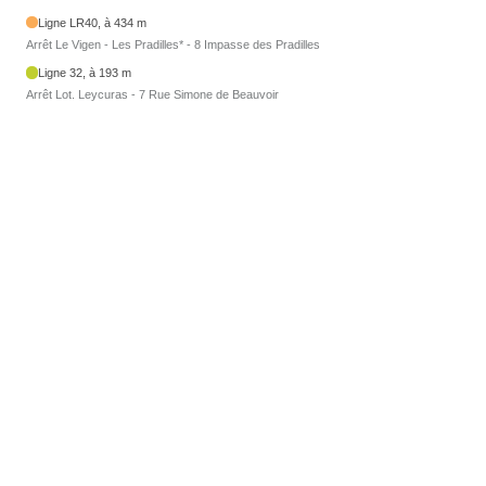
Ligne LR40, à 434 m
Arrêt Le Vigen - Les Pradilles* - 8 Impasse des Pradilles
Ligne 32, à 193 m
Arrêt Lot. Leycuras - 7 Rue Simone de Beauvoir