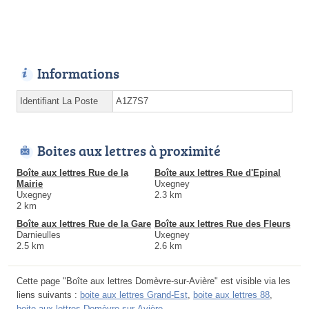
Informations
Identifiant La Poste
A1Z7S7
Boites aux lettres à proximité
Boîte aux lettres Rue de la
Boîte aux lettres Rue d'Epinal
Mairie
Uxegney
Uxegney
2.3 km
2 km
Boîte aux lettres Rue de la Gare
Boîte aux lettres Rue des Fleurs
Darnieulles
Uxegney
2.5 km
2.6 km
Cette page "Boîte aux lettres Domèvre-sur-Avière" est visible via les
liens suivants :
boite aux lettres Grand-Est
,
boite aux lettres 88
,
boite aux lettres Domèvre-sur-Avière
.