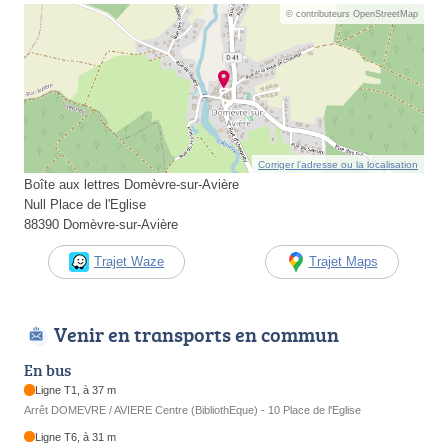
© contributeurs OpenStreetMap
Corriger l’adresse ou la localisation
Boîte aux lettres Domèvre-sur-Avière
Null Place de l'Eglise
88390 Domèvre-sur-Avière
Trajet Waze
Trajet Maps
Venir en transports en commun
En bus
Ligne T1, à 37 m
Arrêt DOMEVRE / AVIERE Centre (BibliothEque) - 10 Place de l'Eglise
Ligne T6, à 31 m