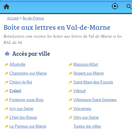
Accueil
>
Île-de-France
Boite aux lettres en Val-de-Marne
BoiteLettres.com recense les
boites aux lettres du Val-de-Marne
et les
BAL du 94.
Accès par ville
Alfortville
Maisons-Alfort
Champigny-sur-Marne
Nogent-sur-Marne
Choisy-le-Roi
Saint-Maur-des-Fossés
Créteil
Villejuif
Fontenay-sous-Bois
Villeneuve-Saint-Georges
Ivry-sur-Seine
Vincennes
L'Haÿ-les-Roses
Vitry-sur-Seine
Le Perreux-sur-Marne
Toutes les villes