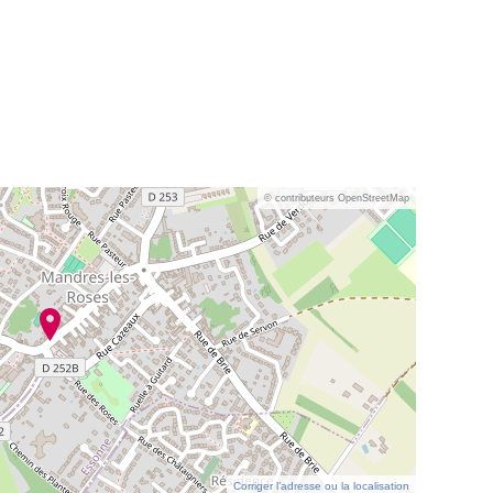
© contributeurs OpenStreetMap
Corriger l’adresse ou la localisation