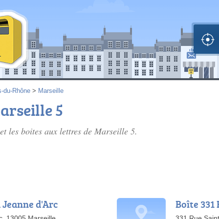
s-du-Rhône
>
Marseille
arseille 5
et les
boites aux lettres de Marseille 5
.
 Jeanne d'Arc
Boîte 331 
c, 13005 Marseille
331 Rue Saint