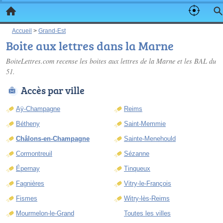
Accueil
>
Grand-Est
Boite aux lettres dans la Marne
BoiteLettres.com recense les
boites aux lettres de la Marne
et les BAL du
51.
Accès par ville
Aÿ-Champagne
Reims
Bétheny
Saint-Memmie
Châlons-en-Champagne
Sainte-Menehould
Cormontreuil
Sézanne
Épernay
Tinqueux
Fagnières
Vitry-le-François
Fismes
Witry-lès-Reims
Mourmelon-le-Grand
Toutes les villes