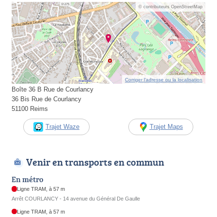
© contributeurs OpenStreetMap
Corriger l’adresse ou la localisation
Boîte 36 B Rue de Courlancy
36 Bis Rue de Courlancy
51100 Reims
Trajet Waze
Trajet Maps
Venir en transports en commun
En métro
Ligne TRAM, à 57 m
Arrêt COURLANCY - 14 avenue du Général De Gaulle
Ligne TRAM, à 57 m