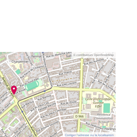
© contributeurs OpenStreetMap
Corriger l’adresse ou la localisation