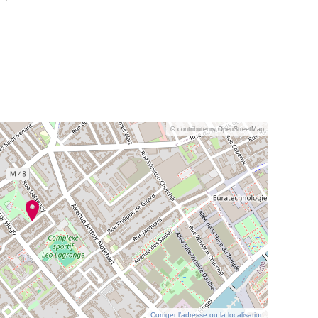
© contributeurs OpenStreetMap
Corriger l’adresse ou la localisation