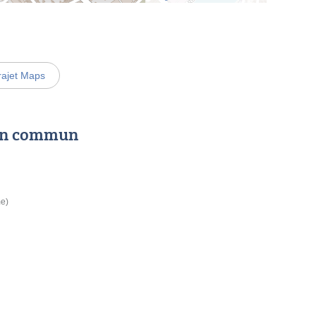
rajet Maps
 en commun
me)