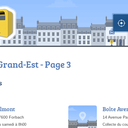
 Grand-Est - Page 3
s
elmont
Boîte Ave
7600 Forbach
14 Avenue Pa
au samedi à 8h00
Collecte du cou