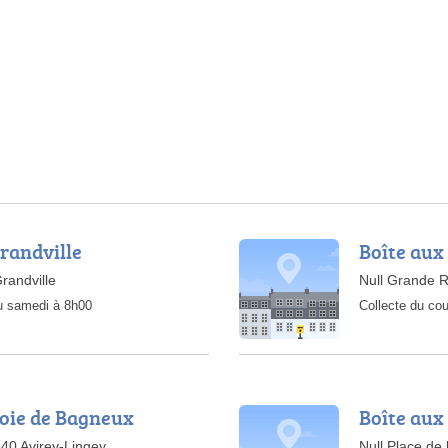
Grandville
Boîte aux 
randville
Null Grande R
au samedi à 8h00
Collecte du cou
Voie de Bagneux
Boîte aux 
40 Avirey-Lingey
Null Place de 